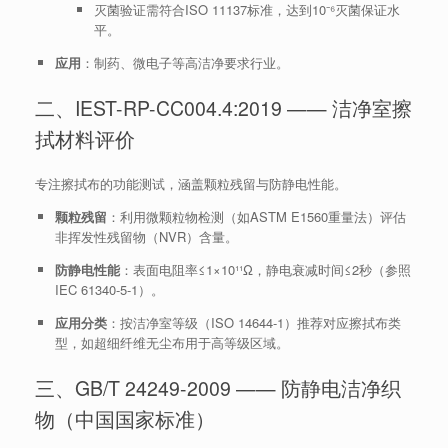
灭菌验证需符合ISO 11137标准，达到10⁻⁶灭菌保证水
平。
应用
：制药、微电子等高洁净要求行业。
二、IEST-RP-CC004.4:2019 —— 洁净室擦
拭材料评价
专注擦拭布的功能测试，涵盖颗粒残留与防静电性能。
颗粒残留
：利用微颗粒物检测（如ASTM E1560重量法）评估
非挥发性残留物（NVR）含量。
防静电性能
：表面电阻率≤1×10¹¹Ω，静电衰减时间≤2秒（参照
IEC 61340-5-1）。
应用分类
：按洁净室等级（ISO 14644-1）推荐对应擦拭布类
型，如超细纤维无尘布用于高等级区域。
三、GB/T 24249-2009 —— 防静电洁净织
物（中国国家标准）