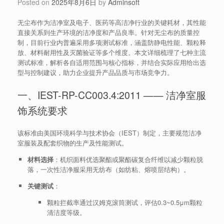
Posted on
2025年8月6日
by
Adminsoft
无尘布作为洁净室及电子、医药等高洁净行业的关键耗材，其性能
直接关系到生产环境的洁净度和产品良率。针对无尘布的质量控
制，目前行业内普遍采用多项测试标准，涵盖防静电性能、颗粒释
放、材料耐用性及灭菌验证等多个维度。本文详细梳理了七种主流
测试标准，解析各自适用范围与核心指标，并结合实际应用给出选
型与控制建议，助力企业提升产品品质与市场竞争力。
一、IEST-RP-CC003.4:2011 —— 洁净室服
饰系统要求
该标准由美国环境科学与技术协会（IEST）制定，主要规范洁净
室服装及配套织物的生产及性能测试。
材料选择
：机织面料优选聚酯或聚酯碳复合纤维以减少颗粒脱
落，一次性洁净服采用无纺布（如纺粘、熔喷层结构）。
关键测试
：
颗粒拦截率通过汉姆克滚筒测试，评估0.3~0.5μm颗粒
清洁度等级。