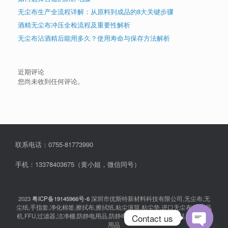
无尘布生产全流程详解：从原料到成品的8大关键步骤
酒精无尘布冲压全检流程及重要性解析
无尘布沾酒精后能用多久？使用寿命与保存方法解析
近期评论
您尚未收到任何评论。
联系电话：0755-81773990
手机：13378403675（黄小姐，微信同号）
2023
粤ICP备19145966号-6
深圳市优斯特新材料科技有限公司,无尘布,无
尘纸,手指套,净化棉签,擦拭布,擦拭纸,粘尘滚筒,粘尘垫,进口无尘布,离子风
机,FFU,过滤器,洁净棚,防静电用品,防静电衣服,无尘室消耗品,耗材,实验室
Contact us
用品