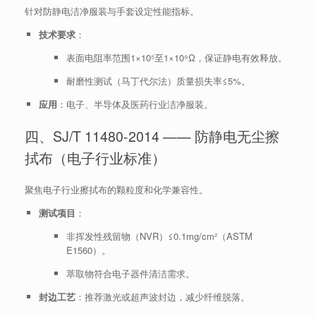
针对防静电洁净服装与手套设定性能指标。
技术要求
：
表面电阻率范围1×10⁵至1×10⁹Ω，保证静电有效释放。
耐磨性测试（马丁代尔法）质量损失率≤5%。
应用
：电子、半导体及医药行业洁净服装。
四、SJ/T 11480-2014 —— 防静电无尘擦
拭布（电子行业标准）
聚焦电子行业擦拭布的颗粒度和化学兼容性。
测试项目
：
非挥发性残留物（NVR）≤0.1mg/cm²（ASTM
E1560）。
萃取物符合电子器件清洁需求。
封边工艺
：推荐激光或超声波封边，减少纤维脱落。