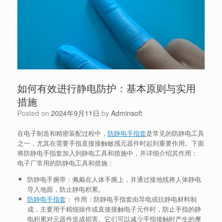
如何有效进行静电防护：基本原则与实用
措施
Posted on
2024年9月11日
by
Adminsoft
在电子制造和精密装配过程中，
防静电手指套
是常见的防静电工具
之一，尤其在需要手指直接接触敏感元器件时起到重要作用。下面
将
防静电手指套
加入到静电工具和措施中，并详细介绍其作用：
电子厂常用的防静电工具和措施：
防静电手腕带
：佩戴在人体手腕上，并通过接地线将人体静电
导入地面，防止静电积累。
防静电手指套
：
作用
：防静电手指套由导电或抗静电材料制
成，主要用于精细操作或直接接触电子元件时，防止手指的静
电积累对元器件造成损害。它们可以减少手指接触时产生的摩