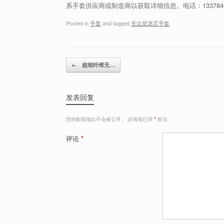
系手套供应商或制造商以获取详细信息。电话：1337840
Posted in
手套
and tagged
无尘尼龙芯手套
.
Post navigation
←
超细纤维无…
发表回复
您的邮箱地址不会被公开。
必填项已用
*
标注
评论
*