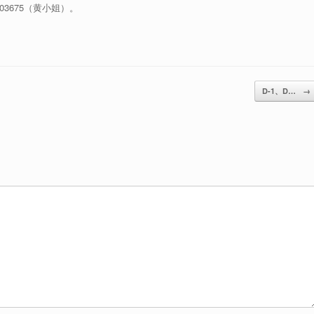
3675（黄小姐）。
D-1、D…
→