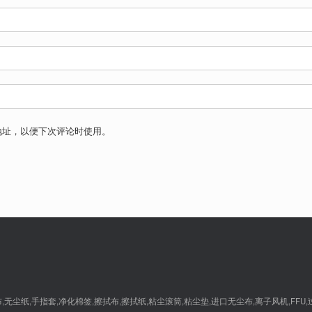
地址，以便下次评论时使用。
尘纸,手指套,净化棉签,擦拭布,擦拭纸,粘尘滚筒,粘尘垫,进口无尘布,离子风机,FFU