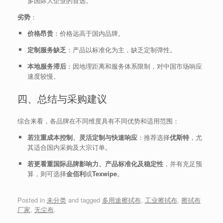
多国际大企业的首选。
劣势
：
价格昂贵
：价格远高于国内品牌。
定制服务缺乏
：产品以标准化为主，缺乏定制弹性。
本地服务滞后
：因地理距离和服务体系限制，对中国市场响应
速度较慢。
四、总结与采购建议
综合来看，各品牌在不同维度具有不同优势和适用范围：
若注重成本控制、灵活定制与快速响应
：推荐选择
优斯特
，尤
其适合国内采购及大宗订单。
若更看重国际品牌影响力、产品标准化及稳定性
，并有充足预
算，则可选择
金佰利
或
Texwipe
。
Posted in
未分类
and tagged
多用途擦拭布
,
工业擦拭布
,
擦拭布
厂家
,
无尘布
.