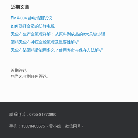
近期文章
FMX-004 静电场测试仪
如何选择合适的防静电服
无尘布生产全流程详解：从原料到成品的8大关键步骤
酒精无尘布冲压全检流程及重要性解析
无尘布沾酒精后能用多久？使用寿命与保存方法解析
近期评论
您尚未收到任何评论。
联系电话：0755-81773990
手机：13378403675（黄小姐，微信同号）