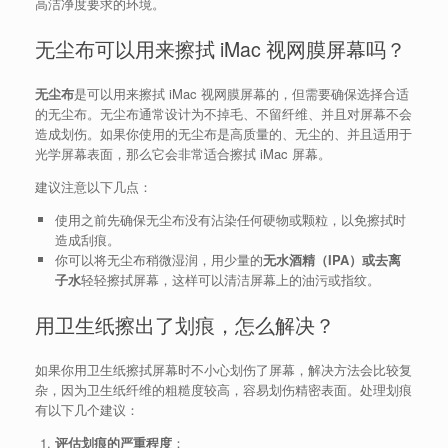
高洁净度要求的环境。
无尘布可以用来擦拭 iMac 视网膜屏幕吗？
无尘布
是可以用来擦拭 iMac 视网膜屏幕的，但需要确保选择合适
的无尘布。无尘布通常设计为不掉毛、不留纤维、并且对屏幕不会
造成划伤。如果你使用的无尘布是高质量的、无尘的、并且适用于
光学屏幕表面，那么它会非常适合擦拭 iMac 屏幕。
建议注意以下几点：
使用之前先确保无尘布没有沾染任何硬物或颗粒，以免擦拭时
造成刮痕。
你可以将无尘布稍微湿润，用少量的
无水酒精（IPA）或去离
子水
轻轻擦拭屏幕，这样可以清洁屏幕上的油污或指纹。
用卫生纸擦出了划痕，怎么解决？
如果你用卫生纸擦拭屏幕时不小心划伤了屏幕，解决方法会比较复
杂，因为卫生纸纤维的粗糙度较高，容易划伤精密表面。处理划痕
有以下几个建议：
评估划痕的严重程度
：