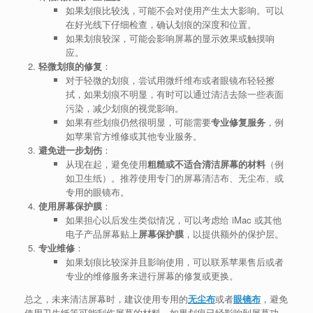
如果划痕比较浅，可能不会对使用产生太大影响。可以
在好光线下仔细检查，确认划痕的深度和位置。
如果划痕较深，可能会影响屏幕的显示效果或触摸响
应。
轻微划痕的修复
：
对于轻微的划痕，尝试用微纤维布或者眼镜布轻轻擦
拭，如果划痕不明显，有时可以通过清洁去除一些表面
污染，减少划痕的视觉影响。
如果有些划痕仍然很明显，可能需要
专业修复服务
，例
如苹果官方维修或其他专业服务。
避免进一步划伤
：
从现在起，避免使用
粗糙或不适合清洁屏幕的材料
（例
如卫生纸）。推荐使用专门的屏幕清洁布、无尘布、或
专用的眼镜布。
使用屏幕保护膜
：
如果担心以后发生类似情况，可以考虑给 iMac 或其他
电子产品屏幕贴上
屏幕保护膜
，以提供额外的保护层。
专业维修
：
如果划痕比较深并且影响使用，可以联系苹果售后或者
专业的维修服务来进行屏幕的修复或更换。
总之，未来清洁屏幕时，建议使用专用的
无尘布
或者
眼镜布
，避免
使用卫生纸等可能刮伤屏幕的材料。如果划痕已经影响到屏幕功