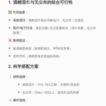
1. 酒精湿巾与无尘布的组合可行性
可用场景
：
高效清洁
：酒精湿巾初步溶解油污，无尘布二次抛光
医疗/电子行业
：满足无菌+无尘双重标准（湿巾杀菌，无尘布
除屑）
禁用情况
：
敏感镀膜表面（如相机镜头、AR涂层屏幕）
密闭空间（酒精挥发浓度超标风险）
2. 科学搭配方案
材料选择
：
酒精湿巾：70%-75%乙醇，无香料/添加剂
无尘布：Class 100以上，激光封边防掉屑
操作流程
：