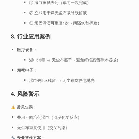
① 湿巾擦拭去污（单向一次完成）
② 立即用干燥无尘布吸除残留液
③ 顽固污渍可重复1次（间隔30秒挥发）
3. 行业应用案例
医疗设备
：
湿巾消毒 → 无尘布擦干（避免纤维残留手术器械）
精密电子
：
湿巾去flux残留 → 无尘布防静电抛光
4. 风险警示
常见失误
：
叠用不同溶剂湿巾（引发化学反应）
无尘布重复使用（交叉污染）
专业替代方案
：