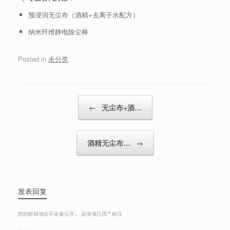
预浸润无尘布（酒精+去离子水配方）
纳米纤维静电除尘棒
Posted in
未分类
.
Post navigation
←
无尘布+酒…
酒精无尘布…
→
发表回复
您的邮箱地址不会被公开。
必填项已用
*
标注