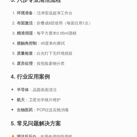
环境准备
：洁净室或超净工作台
布面激活
：折叠成8层使用（每面仅用1次）
精准润湿
：每平方厘米0.05ml酒精
接触角控制
：45度单向擦拭
质量检查
：白光灯下无纤维残留
废弃处理
：按危险废物分类
4. 行业应用案例
半导体
：晶圆表面清洁
航天
：卫星光学镜片维护
生物医药
：PCR仪反应舱消毒
5. 常见问题解决方案
清洁后反白
：改用色谱纯级酒精