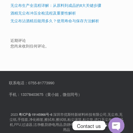
无尘布生产全流程详解：从原料到成品的8大关键步骤
酒精无尘布冲压全检流程及重要性解析
无尘布沾酒精后能用多久？使用寿命与保存方法解析
近期评论
您尚未收到任何评论。
联系电话：0755-81773990
手机：13378403675（黄小姐，微信同号）
2023
粤ICP备19145966号-6
深圳市优斯特新材料科技有限公司,无尘布,无
尘纸,手指套,净化棉签,擦拭布,擦拭纸,粘尘滚筒,粘尘垫,进口无尘布,离子风
机,FFU,过滤器,洁净棚,防静电用品,防静电衣服,无尘室消耗品,耗材,实验室
Contact us
用品