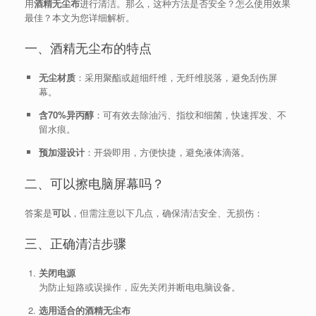
用
酒精无尘布
进行清洁。那么，这种方法是否安全？怎么使用效果
最佳？本文为您详细解析。
一、酒精无尘布的特点
无尘材质
：采用聚酯或超细纤维，无纤维脱落，避免刮伤屏
幕。
含70%异丙醇
：可有效去除油污、指纹和细菌，快速挥发、不
留水痕。
预加湿设计
：开袋即用，方便快捷，避免液体滴落。
二、可以擦电脑屏幕吗？
答案是
可以
，但需注意以下几点，确保清洁安全、无损伤：
三、正确清洁步骤
关闭电源
为防止短路或误操作，应先关闭并断电电脑设备。
选用适合的酒精无尘布