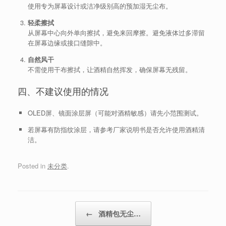
使用专为屏幕设计或洁净级别高的预加湿无尘布。
轻柔擦拭
从屏幕中心向外单向擦拭，避免来回摩擦。避免液体过多滞留
在屏幕边缘或接口缝隙中。
自然风干
不需使用干布擦拭，让酒精自然挥发，确保屏幕无残留。
四、不建议使用的情况
OLED屏、镜面涂层屏（可能对酒精敏感）请先小范围测试。
若屏幕有防指纹涂层，请参考厂家说明书是否允许使用酒精清
洁。
Posted in
未分类
.
Post navigation
←
酒精包无尘…