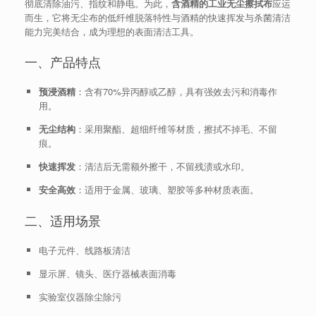
彻底清除油污、指纹和静电。为此，
含酒精的工业无尘擦拭布
应运
而生，它将无尘布的低纤维脱落特性与酒精的快速挥发与杀菌清洁
能力完美结合，成为理想的表面清洁工具。
一、产品特点
预浸酒精
：含有70%异丙醇或乙醇，具有强效去污和消毒作
用。
无尘结构
：采用聚酯、超细纤维等材质，擦拭不掉毛、不留
痕。
快速挥发
：清洁后无需额外擦干，不留残渍或水印。
安全高效
：适用于金属、玻璃、塑胶等多种材质表面。
二、适用场景
电子元件、线路板清洁
显示屏、镜头、医疗器械表面消毒
实验室仪器除尘除污