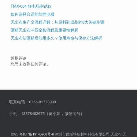
FMX-004 静电场测试仪
如何选择合适的防静电服
无尘布生产全流程详解：从原料到成品的8大关键步骤
酒精无尘布冲压全检流程及重要性解析
无尘布沾酒精后能用多久？使用寿命与保存方法解析
近期评论
您尚未收到任何评论。
联系电话：0755-81773990
手机：13378403675（黄小姐，微信同号）
2023
粤ICP备19145966号-6
深圳市优斯特新材料科技有限公司,无尘布,无