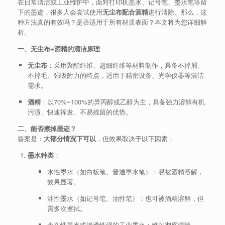
在日常清洁或工业维护中，面对打印机墨水、记号笔、墨水笔等留
下的墨迹，很多人会尝试使用
无尘布配合酒精
进行清除。那么，这
种方法真的有效吗？是否适用于所有材质表面？本文将为您详细解
析。
一、无尘布+酒精的清洁原理
无尘布
：采用聚酯纤维、超细纤维等材料制作，具备不掉屑、
不掉毛、强吸附力的特点，适用于精密设备、光学仪器等清洁
需求。
酒精
：以70%~100%的异丙醇或乙醇为主，具备强力溶解有机
污渍、快速挥发、不易残留的优势。
二、能否擦掉墨迹？
答案是：
大部分情况下可以
，但效果取决于以下因素：
墨水种类
：
水性墨水（如白板笔、普通墨水笔）：易被酒精溶解，
效果显著。
油性墨水（如记号笔、油性笔）：也可被酒精溶解，但
需多次擦拭。
永久性墨水或渗透性强的工业墨水：难以彻底清除。