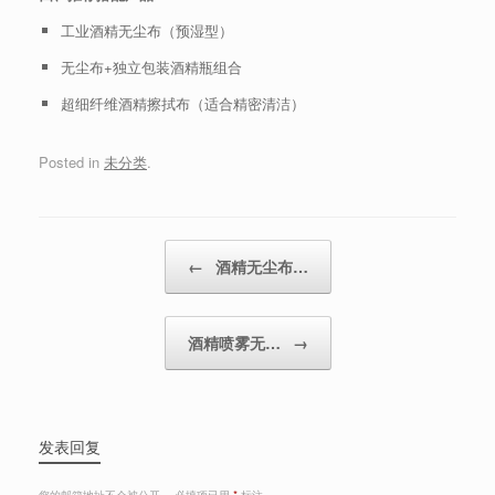
工业酒精无尘布（预湿型）
无尘布+独立包装酒精瓶组合
超细纤维酒精擦拭布（适合精密清洁）
Posted in
未分类
.
Post navigation
←
酒精无尘布…
酒精喷雾无…
→
发表回复
您的邮箱地址不会被公开。
必填项已用
*
标注