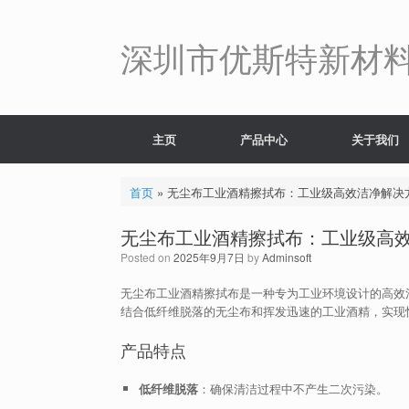
Skip
to
content
深圳市优斯特新材
主页
产品中心
关于我们
首页
»
无尘布工业酒精擦拭布：工业级高效洁净解决
无尘布工业酒精擦拭布：工业级高
Posted on
2025年9月7日
by
Adminsoft
无尘布工业酒精擦拭布是一种专为工业环境设计的高效
结合低纤维脱落的无尘布和挥发迅速的工业酒精，实现
产品特点
低纤维脱落
：确保清洁过程中不产生二次污染。