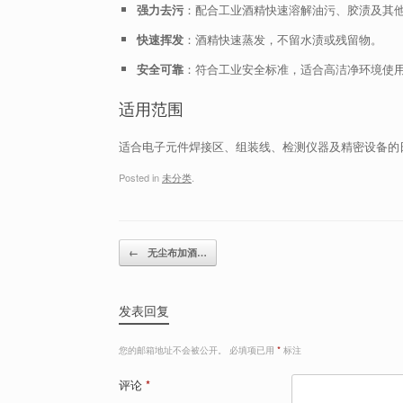
强力去污
：配合工业酒精快速溶解油污、胶渍及其
快速挥发
：酒精快速蒸发，不留水渍或残留物。
安全可靠
：符合工业安全标准，适合高洁净环境使
适用范围
适合电子元件焊接区、组装线、检测仪器及精密设备的
Posted in
未分类
.
Post navigation
←
无尘布加酒…
发表回复
您的邮箱地址不会被公开。
必填项已用
*
标注
评论
*