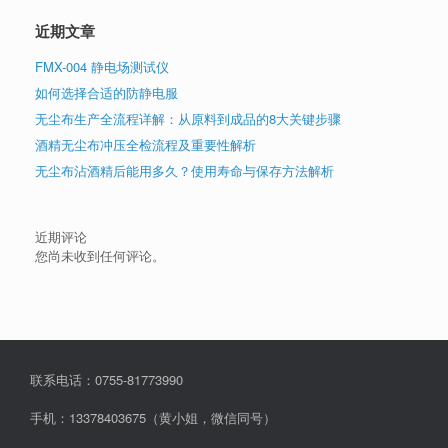
近期文章
FMX-004 静电场测试仪
如何选择合适的防静电服
无尘布生产全流程详解：从原料到成品的8大关键步骤
酒精无尘布冲压全检流程及重要性解析
无尘布沾酒精后能用多久？使用寿命与保存方法解析
近期评论
您尚未收到任何评论。
联系电话：0755-81773990
手机：13378403675（黄小姐，微信同号）