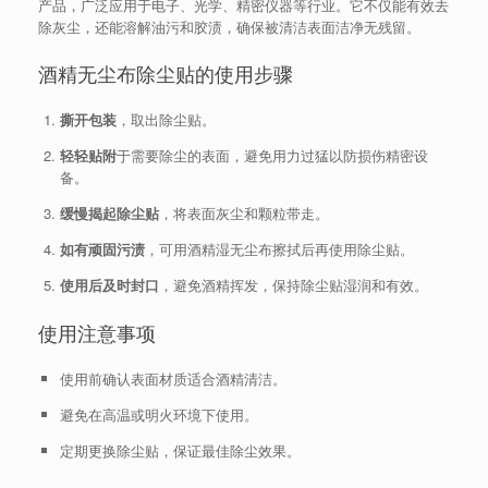
产品，广泛应用于电子、光学、精密仪器等行业。它不仅能有效去
除灰尘，还能溶解油污和胶渍，确保被清洁表面洁净无残留。
酒精无尘布除尘贴的使用步骤
撕开包装
，取出除尘贴。
轻轻贴附
于需要除尘的表面，避免用力过猛以防损伤精密设
备。
缓慢揭起除尘贴
，将表面灰尘和颗粒带走。
如有顽固污渍
，可用酒精湿无尘布擦拭后再使用除尘贴。
使用后及时封口
，避免酒精挥发，保持除尘贴湿润和有效。
使用注意事项
使用前确认表面材质适合酒精清洁。
避免在高温或明火环境下使用。
定期更换除尘贴，保证最佳除尘效果。