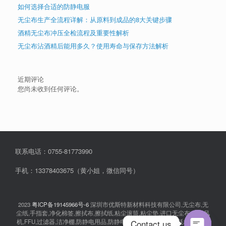
如何选择合适的防静电服
无尘布生产全流程详解：从原料到成品的8大关键步骤
酒精无尘布冲压全检流程及重要性解析
无尘布沾酒精后能用多久？使用寿命与保存方法解析
近期评论
您尚未收到任何评论。
联系电话：0755-81773990
手机：13378403675（黄小姐，微信同号）
2023
粤ICP备19145966号-6
深圳市优斯特新材料科技有限公司,无尘布,无
尘纸,手指套,净化棉签,擦拭布,擦拭纸,粘尘滚筒,粘尘垫,进口无尘布,离子风
Contact us
机,FFU,过滤器,洁净棚,防静电用品,防静电衣服,无尘室消耗品,耗材,实验室