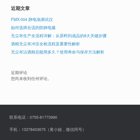
近期文章
FMX-004 静电场测试仪
如何选择合适的防静电服
无尘布生产全流程详解：从原料到成品的8大关键步骤
酒精无尘布冲压全检流程及重要性解析
无尘布沾酒精后能用多久？使用寿命与保存方法解析
近期评论
您尚未收到任何评论。
联系电话：0755-81773990
手机：13378403675（黄小姐，微信同号）