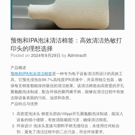
预饱和IPA泡沫清洁棉签：高效清洁热敏打
印头的理想选择
Posted on
2024年9月29日
by
Adminsoft
产品概述
预饱和IPA泡沫清洁棉签
是一种专为电子设备清洁而设计的高效工
具。它预先浸泡在99.7%高纯度IPA溶液中，并采用独立包装，确
保每支棉签都能保持最佳的清洁效果。该清洁棉签由高密度的开孔
聚氨酯泡沫制成，配合环保的聚丙烯手柄，能够在清洁过程中有效
去除设备表面的污垢、油渍和杂质。
产品特点与优势
高密度泡沫头
棉签头部由100ppi开孔聚氨酯泡沫制成，能深入
设备的细小缝隙，有效清除顽固污渍，确保清洁彻底。
环保设计
泡沫头直接与塑料手柄无缝结合，未使用任何粘合
剂，避免了清洁过程中的二次污染，符合环保要求。