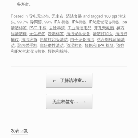
备寿命。
Posted in
导电无尘布
,
无尘布
,
清洁套装
and tagged
100 ppi 泡沫
头
,
99.7% 异丙醇
,
99% IPA 棉签
,
IPA棉签
,
IPA浸泡清洁棉签
,
ipa
清洁棉签
,
PVC 手柄
,
去除墨渍
,
工业清洁用品
,
开孔聚氨酯
,
异丙
醇清洁棒
,
无尘棉签
,
浸泡棉签
,
清洁光学设备
,
清洁打印头
,
清洁扫
描仪
,
清洁滚筒
,
热敏打印头清洁
,
电子设备清洁
,
粘合剂残留物清
洁
,
聚丙烯手柄
,
非研磨性清洁
,
预湿棉签
,
预饱和 IPA 棉签
,
预饱
和IPA泡沫清洁棉签
,
预饱和棉签
.
Post navigation
←
了解洁净室…
无尘棉签有…
→
发表回复