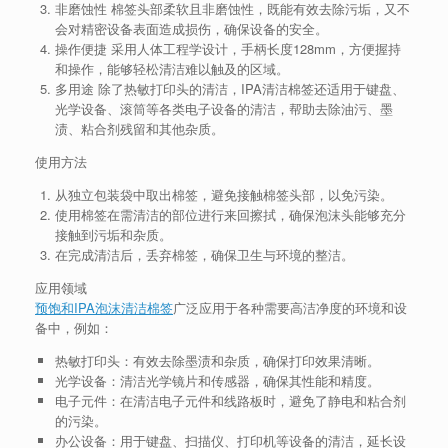
非磨蚀性
棉签头部柔软且非磨蚀性，既能有效去除污垢，又不
会对精密设备表面造成损伤，确保设备的安全。
操作便捷
采用人体工程学设计，手柄长度128mm，方便握持
和操作，能够轻松清洁难以触及的区域。
多用途
除了热敏打印头的清洁，IPA清洁棉签还适用于键盘、
光学设备、滚筒等各类电子设备的清洁，帮助去除油污、墨
渍、粘合剂残留和其他杂质。
使用方法
从独立包装袋中取出棉签，避免接触棉签头部，以免污染。
使用棉签在需清洁的部位进行来回擦拭，确保泡沫头能够充分
接触到污垢和杂质。
在完成清洁后，丢弃棉签，确保卫生与环境的整洁。
应用领域
预饱和IPA泡沫清洁棉签
广泛应用于各种需要高洁净度的环境和设
备中，例如：
热敏打印头
：有效去除墨渍和杂质，确保打印效果清晰。
光学设备
：清洁光学镜片和传感器，确保其性能和精度。
电子元件
：在清洁电子元件和线路板时，避免了静电和粘合剂
的污染。
办公设备
：用于键盘、扫描仪、打印机等设备的清洁，延长设