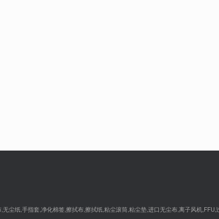
尘纸,手指套,净化棉签,擦拭布,擦拭纸,粘尘滚筒,粘尘垫,进口无尘布,离子风机,FFU