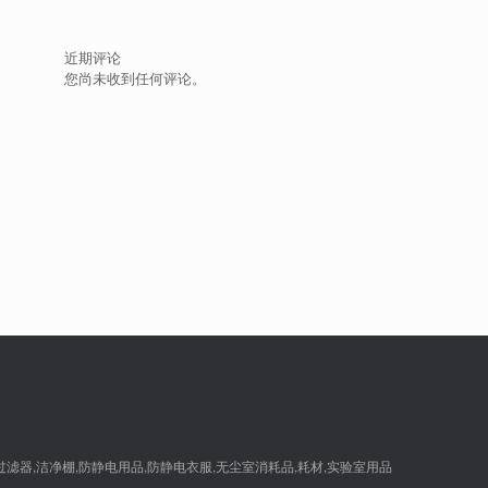
近期评论
您尚未收到任何评论。
,过滤器,洁净棚,防静电用品,防静电衣服,无尘室消耗品,耗材,实验室用品