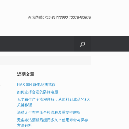
咨询热线0755-81773990 13378403675
近期文章
FMX-004 静电场测试仪
质
如何选择合适的防静电服
无尘布生产全流程详解：从原料到成品的8大
关键步骤
在
酒精无尘布冲压全检流程及重要性解析
系
无尘布沾酒精后能用多久？使用寿命与保存
的
方法解析