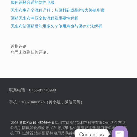
如何选择合适的防静电服
无尘布生产全流程详解：从原料到成品的8大关键步骤
酒精无尘布冲压全检流程及重要性解析
无尘布沾酒精后能用多久？使用寿命与保存方法解析
近期评论
您尚未收到任何评论。
联系电话：0755-81773990
手机：13378403675（黄小姐，微信同号）
2023
粤ICP备19145966号-6
深圳市优斯特新材料科技有限公司,无尘布,无
尘纸,手指套,净化棉签,擦拭布,擦拭纸,粘尘滚筒,粘尘垫,进口无尘布,离子风
Contact us
机,FFU,过滤器,洁净棚,防静电用品,防静电衣服,无尘室消耗品,耗材,实验室