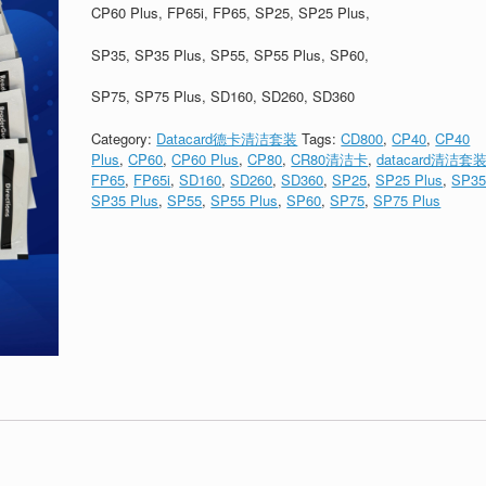
CP60 Plus, FP65i, FP65, SP25, SP25 Plus,
SP35, SP35 Plus, SP55, SP55 Plus, SP60,
SP75, SP75 Plus, SD160, SD260, SD360
Category:
Datacard德卡清洁套装
Tags:
CD800
,
CP40
,
CP40
Plus
,
CP60
,
CP60 Plus
,
CP80
,
CR80清洁卡
,
datacard清洁套
FP65
,
FP65i
,
SD160
,
SD260
,
SD360
,
SP25
,
SP25 Plus
,
SP3
SP35 Plus
,
SP55
,
SP55 Plus
,
SP60
,
SP75
,
SP75 Plus