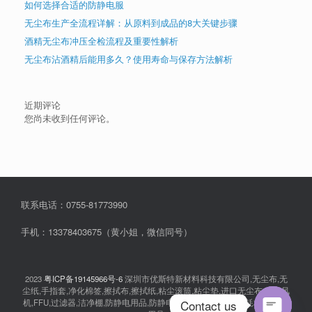
如何选择合适的防静电服
无尘布生产全流程详解：从原料到成品的8大关键步骤
酒精无尘布冲压全检流程及重要性解析
无尘布沾酒精后能用多久？使用寿命与保存方法解析
近期评论
您尚未收到任何评论。
联系电话：0755-81773990
手机：13378403675（黄小姐，微信同号）
2023
粤ICP备19145966号-6
深圳市优斯特新材料科技有限公司,无尘布,无
尘纸,手指套,净化棉签,擦拭布,擦拭纸,粘尘滚筒,粘尘垫,进口无尘布,离子风
Contact us
机,FFU,过滤器,洁净棚,防静电用品,防静电衣服,无尘室消耗品,耗材,实验室