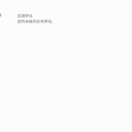
污
物
近期评论
和
您尚未收到任何评论。
、
以