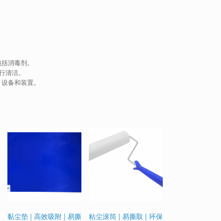
。
包括消毒剂。
进行清洁。
、设备和装置。
黏尘垫 | 高效吸附 | 易撕
粘尘滚筒 | 易撕取 | 环保