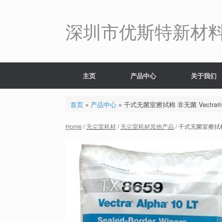
Skip
to
content
深圳市优斯特新材
主页
产品中心
关于我们
首页
»
产品中心
»
干式无菌室擦拭棉 非无菌 Vectra® Alp
Home
/
无尘室耗材
/
无尘室耗材其他产品
/ 干式无菌室擦拭棉 非无