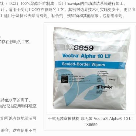
低二氧化钛（TiO2）100%聚酯纤维制成，采用Texwipe的自动清洁系统进行加工。
（TiO2）设计，适用于受到TiO2存在影响的工艺。其密封边界技术可实现更安全、更彻底
® 10 LT 适用于涂抹和去除润滑剂、粘合剂、残留物和其他溶液，包括消毒剂。
成。
2存在影响的工艺。
保持低水平的离子、
键的清洁应用和环境至
它们可以有效地清洁可
干式无菌室擦拭棉 非无菌 Vectra® Alpha® 10 LT
TX8659
液兼容。这在使用不同