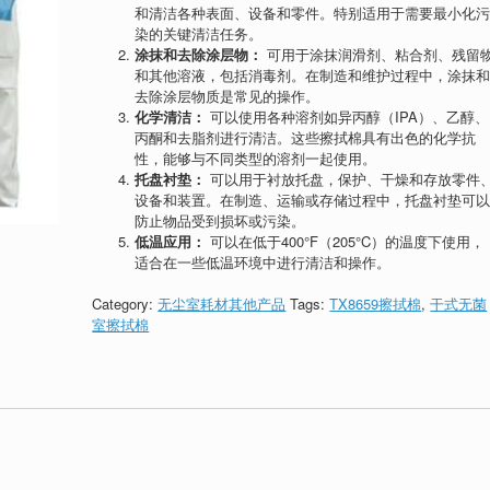
和清洁各种表面、设备和零件。特别适用于需要最小化
染的关键清洁任务。
涂抹和去除涂层物：
可用于涂抹润滑剂、粘合剂、残留
和其他溶液，包括消毒剂。在制造和维护过程中，涂抹
去除涂层物质是常见的操作。
化学清洁：
可以使用各种溶剂如异丙醇（IPA）、乙醇、
丙酮和去脂剂进行清洁。这些擦拭棉具有出色的化学抗
性，能够与不同类型的溶剂一起使用。
托盘衬垫：
可以用于衬放托盘，保护、干燥和存放零件
设备和装置。在制造、运输或存储过程中，托盘衬垫可
防止物品受到损坏或污染。
低温应用：
可以在低于400°F（205°C）的温度下使用，
适合在一些低温环境中进行清洁和操作。
Category:
无尘室耗材其他产品
Tags:
TX8659擦拭棉
,
干式无菌
室擦拭棉