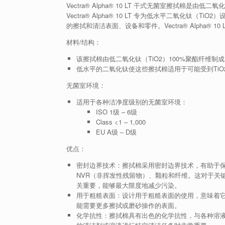
Vectra® Alpha® 10 LT 干式无菌室擦拭棉是由
Vectra® Alpha® 10 LT 专为低水平二氧化钛
的擦拭和清洁表面、设备和零件。Vectra® Alpha
材料/结构：
该擦拭棉由低二氧化钛（TiO2）100%聚酯纤维制
低水平的二氧化钛使这些擦拭棉适用于可能受到TiO
无菌室环境：
适用于各种洁净度级别的无菌室环境：
ISO 1级 – 6级
Class <1 – 1,000
EU A级 – D级
优点：
密封边界技术：擦拭棉采用密封边界技术，有助于
NVR（非挥发性残留物）、颗粒和纤维。这对于关
关重要，能够最大限度地减少污染。
用于粗糙表面：设计用于粗糙表面的使用，意味着
能需要更多擦拭或磨砂操作的表面。
化学抗性：擦拭棉具有出色的化学抗性，与各种溶