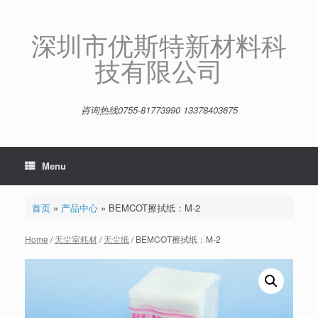
Skip
to
content
深圳市优斯特新材料科
技有限公司
咨询热线0755-81773990 13378403675
Menu
首页
»
产品中心
»
BEMCOT擦拭纸：M-2
Home
/
无尘室耗材
/
无尘纸
/ BEMCOT擦拭纸：M-2