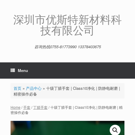
Skip
to
content
深圳市优斯特新材料科
技有限公司
咨询热线0755-81773990 13378403675
Menu
首页
»
产品中心
»
十级丁腈手套 | Class10净化 | 防静电耐磨 |
精密操作必备
Home
/
手套
/
丁腈手套
/ 十级丁腈手套 | Class10净化 | 防静电耐磨 | 精
密操作必备