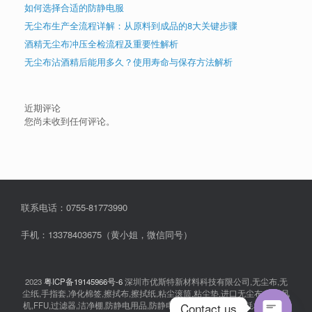
如何选择合适的防静电服
无尘布生产全流程详解：从原料到成品的8大关键步骤
酒精无尘布冲压全检流程及重要性解析
无尘布沾酒精后能用多久？使用寿命与保存方法解析
近期评论
您尚未收到任何评论。
联系电话：0755-81773990
手机：13378403675（黄小姐，微信同号）
2023
粤ICP备19145966号-6
深圳市优斯特新材料科技有限公司,无尘布,无
尘纸,手指套,净化棉签,擦拭布,擦拭纸,粘尘滚筒,粘尘垫,进口无尘布,离子风
Contact us
机,FFU,过滤器,洁净棚,防静电用品,防静电衣服,无尘室消耗品,耗材,实验室