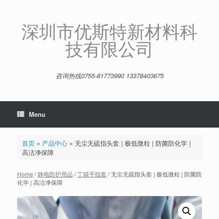
Skip
to
content
深圳市优斯特新材料科
技有限公司
咨询热线0755-81773990 13378403675
Menu
首页
»
产品中心
»
无尘无硫指头套 | 极低微粒 | 防菌防化学 |
高洁净保障
Home
/
静电防护用品
/
丁腈手指套
/ 无尘无硫指头套 | 极低微粒 | 防菌防
化学 | 高洁净保障