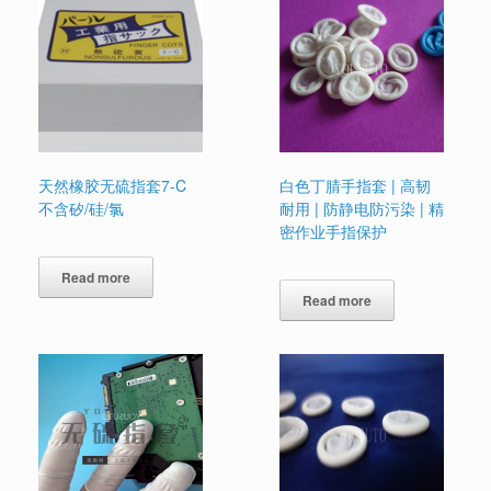
天然橡胶无硫指套7-C
白色丁腈手指套 | 高韧
不含矽/硅/氯
耐用 | 防静电防污染 | 精
密作业手指保护
Read more
Read more