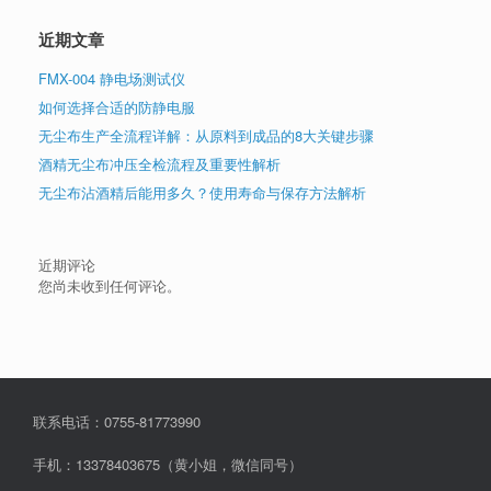
近期文章
FMX-004 静电场测试仪
如何选择合适的防静电服
无尘布生产全流程详解：从原料到成品的8大关键步骤
酒精无尘布冲压全检流程及重要性解析
无尘布沾酒精后能用多久？使用寿命与保存方法解析
近期评论
您尚未收到任何评论。
联系电话：0755-81773990
手机：13378403675（黄小姐，微信同号）