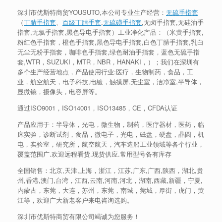
深圳市优斯特商贸YOUSUTO,本公司专业生产经营：
无硫手指套
（
丁腈手指套
、
百级丁腈手套
,
无硫磺手指套
,无卤手指套,无硅油手
指套,无氯手指套,黑色导电手指套）工业净化产品：（米黄手指套,
粉红色手指套，橙色手指套,黑色导电手指套,白色丁腈手指套,乳白
无尘无粉手指套，咖啡色手指套,绿色耐油手指套，蓝色无硫手指
套,WTR，SUZUKI，MTR，NBR，HANAKI，）；我们在深圳有
多个生产经营地点，产品使用行业:医疗，生物制药，食品，工
业，航空航天，电子科技,电镀，触摸屏,无尘室，洁净室,半导体，
显微镜，摄像头，电容屏等。
通过ISO9001，ISO14001，ISO13485，CE，CFDA认证
产品应用于：半导体，光电，微生物，制药，医疗器材，医药，临
床实验，诊断试剂，食品，微电子，光电，磁盘，硬盘，晶圆，机
电，实验室，研究所，航空航天，汽车造船工业领域等各个行业，
覆盖范围广.欢迎远程看货.现货供应.常用型号备有库存
全国销售：北京,天津,上海，浙江，江苏,广东,广西,陕西，湖北,贵
州,香港,澳门,台湾，江西,云南,河南,河北，湖南,西藏,新疆，宁夏,
内蒙古，东莞，大连，苏州，东莞，南城，莞城，厚街，虎门，黄
江等，欢迎广大新老客户来电咨询选购。
深圳市优斯特商贸有限公司竭诚为您服务！