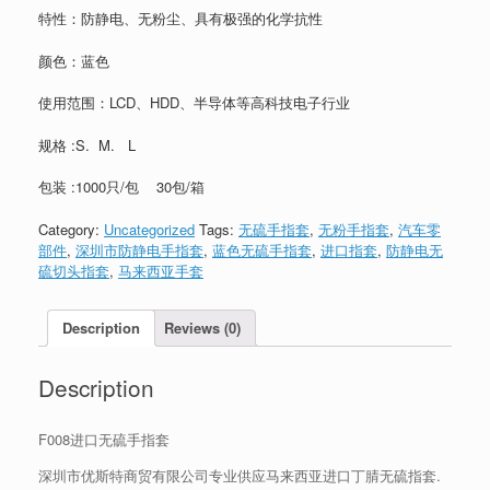
特性：防静电、无粉尘、具有极强的化学抗性
颜色：蓝色
使用范围：LCD、HDD、半导体等高科技电子行业
规格 :S. M. L
包装 :1000只/包 30包/箱
Category:
Uncategorized
Tags:
无硫手指套
,
无粉手指套
,
汽车零
部件
,
深圳市防静电手指套
,
蓝色无硫手指套
,
进口指套
,
防静电无
硫切头指套
,
马来西亚手套
Description
Reviews (0)
Description
F008进口无硫手指套
深圳市优斯特商贸有限公司专业供应马来西亚进口丁腈无硫指套.