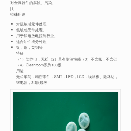
对金属器件的腐蚀、污染。
[1]
特殊用途
对硫敏感元件处理
氯敏感元件处理。
用于静电放电控制行业。
适合油性成分处理
银，铜，黄铜等
特征
（1）防静电，无粉（2）具有耐油性能（3）不含氯，不含硅
（4）Cleanroom系列100级
用途
无尘车间，精密零件，SMT，LED，LCD，线路板、微马达，
继电器，3D眼镜等