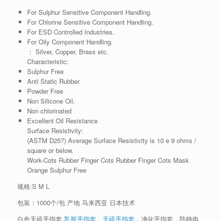
For Sulphur Sensitive Component Handling.
For Chlorine Sensitive Component Handling.
For ESD Controlled Industries.
For Oily Component Handling.
： Silver, Copper, Brass etc.
Characteristic:
Sulphur Free
Anti Static Rubber.
Powder Free
Non Silicone Oil.
Non chlorinated
Excellent Oil Resistance
Surface Resistivity:
(ASTM D257) Average Surface Resistivity is 10 e 9 ohms /
square or below.
Work-Cots Rubber Finger Cots Rubber Finger Cots Mask
Orange Sulphur Free
规格:S M L
包装：1000个/包 产地 马来西亚 日本技术
白色无硫手指套,
乳胶手指套
，
无硫手指套
，净化手指套，防静电