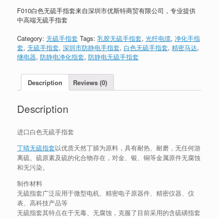
F010白色无硫手指套来自深圳市优斯特商贸有限公司，专业提供
中高端无硫手指套
Category:
无硫手指套
Tags:
乳胶无硫手指套
,
光纤电缆
,
净化手指
套
,
无硫手指套
,
深圳市防静电手指套
,
白色无硫手指套
,
精密马达
,
继电器
,
防静电净化指套
,
防静电无硫手指套
Description
Reviews (0)
Description
进口白色无硫手指套
丁晴无硫指套
以优质天然丁腈为原料，具有耐热、耐磨，无任何游
离硫、硫原素及硫的化合物存在，对金、银、铜等金属原件无腐蚀
和无污染。
制作材料
无硫指套广泛应用于微型电机、精密电子原器件、精密仪器、仪
表、高科技产品等
无硫指套其特点在于无毒、无腐蚀，克服了目前采用的含硫磺指套