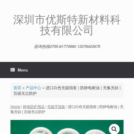
Skip
to
content
深圳市优斯特新材料科
技有限公司
咨询热线0755-81773990 13378403675
Menu
首页
»
产品中心
»
进口白色无硫指套 | 防静电耐油 | 无氯无硅 |
百级无尘防护
Home
/
静电防护用品
/
无硫手指套
/ 进口白色无硫指套 | 防静电耐油 | 无
氯无硅 | 百级无尘防护