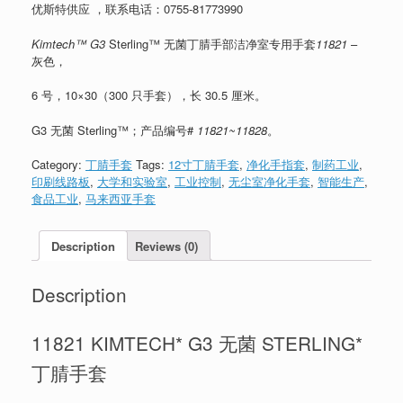
优斯特供应 ，联系电话：
0755-81773990
Kimtech™ G3
Sterling™ 无菌丁腈手部洁净室专用手套
11821
–
灰色，
6 号，10×30（300 只手套），长 30.5 厘米。
G3 无菌 Sterling™；产品编号#
11821~11828
。
Category:
丁腈手套
Tags:
12寸丁腈手套
,
净化手指套
,
制药工业
,
印刷线路板
,
大学和实验室
,
工业控制
,
无尘室净化手套
,
智能生产
,
食品工业
,
马来西亚手套
Description
Reviews (0)
Description
11821 KIMTECH* G3 无菌 STERLING*
丁腈手套