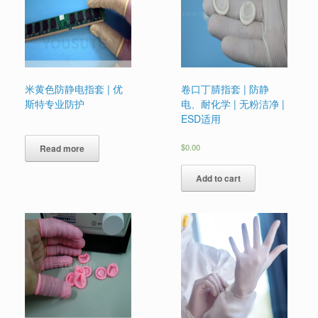
米黄色防静电指套 | 优
卷口丁腈指套 | 防静
斯特专业防护
电、耐化学 | 无粉洁净 |
ESD适用
$
0.00
Read more
Add to cart