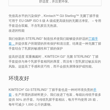
舒适度，并且更环保。
凭借高水平的污染保护，Kimtech™ G3 Sterling™ 无菌丁腈手套
可用于 EU GMP ISO 5 级 A 级或更高级别的无菌洁净室。 – 专用
手套适合双戴、不含乳胶且无热源。
改进的性能
我们创新的 STERLING* 制造技术使我们能够提供舒适的
丁腈手
套，
并提供客户所期望的所有保护和清洁度。
结果是一种无菌丁腈
手套结合了乳胶的敏感性和丁腈的保护
提高舒适度 双重
佩戴时，KIMTECH G3* 无菌 STERLING* 丁腈
手套提供与单个乳胶手套相同的厚度，而没有 I 型乳胶过敏反应的
风险。
这提高了手感和灵巧性，而不会损失屏障保护或性能。
环境友好
KIMTECH* G3 STERLING* 丁腈手套也是一种对环境负责的
手
套
，生产所需的原材料更少。
我们改进了包装，每箱比传统手套多
提供 50% 的手套。
与传统乳胶手套相比，每月平均使用 25 箱，
每年可减少 1,000 公斤的废物。