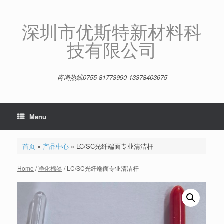
Skip
to
content
深圳市优斯特新材料科
技有限公司
咨询热线0755-81773990 13378403675
Menu
首页
»
产品中心
»
LC/SC光纤端面专业清洁杆
Home
/
净化棉签
/ LC/SC光纤端面专业清洁杆