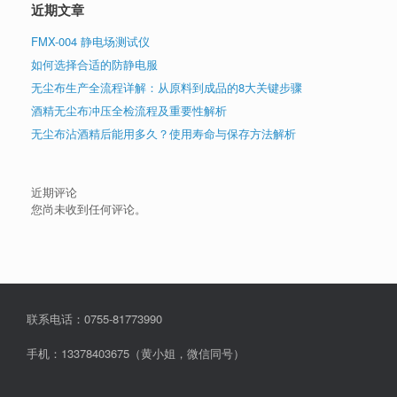
近期文章
FMX-004 静电场测试仪
如何选择合适的防静电服
无尘布生产全流程详解：从原料到成品的8大关键步骤
酒精无尘布冲压全检流程及重要性解析
无尘布沾酒精后能用多久？使用寿命与保存方法解析
近期评论
您尚未收到任何评论。
联系电话：0755-81773990
手机：13378403675（黄小姐，微信同号）