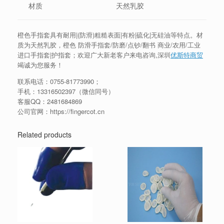
材质
天然乳胶
橙色手指套具有耐用|(防滑)粗糙表面|有粉|硫化|无硅油等特点。材
质为天然乳胶，橙色 防滑手指套/防磨/点钞/翻书 商业/农用/工业
进口手指套|护指套；欢迎广大新老客户来电咨询,深圳
优斯特商贸
竭诚为您服务！
联系电话：
0755-81773990
；
手机：
13316502397
（微信同号）
客服QQ：2481684869
公司官网：https://fingercot.cn
Related products