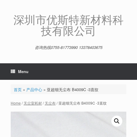
Skip
to
content
深圳市优斯特新材料科
技有限公司
咨询热线0755-81773990 13378403675
Menu
首页
»
产品中心
»
亚超细无尘布 B4009C -3直纹
Home
/
无尘室耗材
/
无尘布
/ 亚超细无尘布 B4009C -3直纹