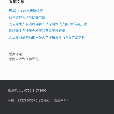
近期文章
FMX-004 静电场测试仪
如何选择合适的防静电服
无尘布生产全流程详解：从原料到成品的8大关键步骤
酒精无尘布冲压全检流程及重要性解析
无尘布沾酒精后能用多久？使用寿命与保存方法解析
近期评论
您尚未收到任何评论。
联系电话：0755-81773990
手机：13378403675（黄小姐，微信同号）