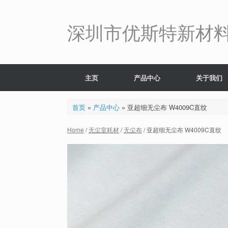
Skip
to
content
深圳市优斯特新材
主页
产品中心
关于我们
首页
»
产品中心
»
亚超细无尘布 W4009C直纹
Home
/
无尘室耗材
/
无尘布
/ 亚超细无尘布 W4009C直纹