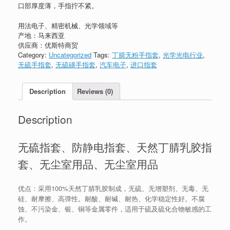
口部厚度薄，手指拧不紧。
用法
电子、精密机械、光学领域等
产地：马来西亚
供应商：优斯特商贸
Category:
Uncategorized
Tags:
丁腈无粉手指套
,
光学光电行业
,
无硫手指套
,
无硫磺手指套
,
汽车电子
,
进口指套
Description
Reviews (0)
Description
无硫指套、防静电指套、天然丁腈乳胶指
套、无尘室用品、无尘室用品
优点：采用100%天然丁腈乳胶制成，无硫、无增塑剂、无毒、无
硅、耐摩擦、高弹性。耐酸、耐碱、耐热、化学稳定性好。不腐
蚀、不污染金、银、铜等金属零件，适用于硫及硫化合物敏感的工
作。