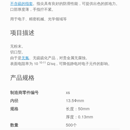
不含硫的
指套
。指尖具有良好的防滑性能，可提供出色的抓地力。
口部厚度薄，手指拧不紧。
用于
电子、精密机械、光学领域等
项目描述
无粉末。
切口型。
由于是
无氯
、无硫硫化产品，对贵金属无腐蚀。
10-11
表面电阻率为 10
Ω/sq，可降低静电对电子元件的影响。
产品规格
制造商零件编号
xs
内径
13.5Φmm
规格
长度：50mm
厚度：0.13mm
数量
500个