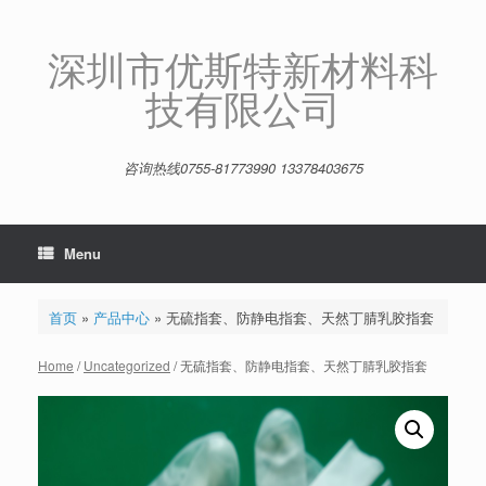
Skip
to
content
深圳市优斯特新材料科
技有限公司
咨询热线0755-81773990 13378403675
Menu
首页
»
产品中心
»
无硫指套、防静电指套、天然丁腈乳胶指套
Home
/
Uncategorized
/ 无硫指套、防静电指套、天然丁腈乳胶指套