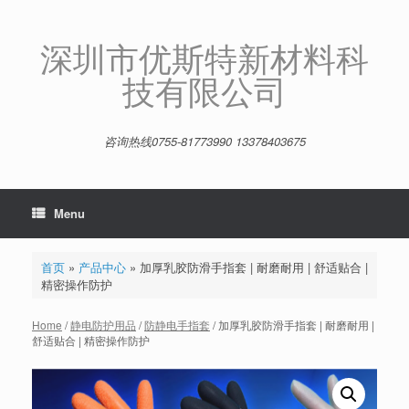
Skip
to
content
深圳市优斯特新材料科
技有限公司
咨询热线0755-81773990 13378403675
Menu
首页
»
产品中心
»
加厚乳胶防滑手指套 | 耐磨耐用 | 舒适贴合 |
精密操作防护
Home
/
静电防护用品
/
防静电手指套
/ 加厚乳胶防滑手指套 | 耐磨耐用 |
舒适贴合 | 精密操作防护