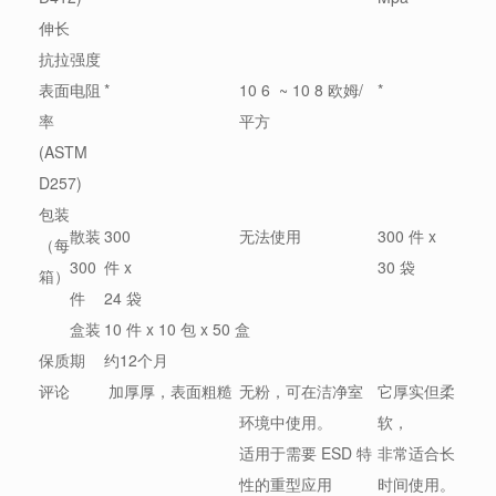
伸长
抗拉强度
表面电阻
*
10 6 ~ 10 8 欧姆/
*
率
平方
(ASTM
D257)
包装
散装
300
无法使用
300 件 x
（每
300
件 x
30 袋
箱）
件
24 袋
盒装
10 件 x 10 包 x 50 盒
保质期
约12个月
评论
加厚厚，表面粗糙
无粉，可在洁净室
它厚实但柔
环境中使用。
软，
适用于需要 ESD 特
非常适合长
性的重型应用
时间使用。