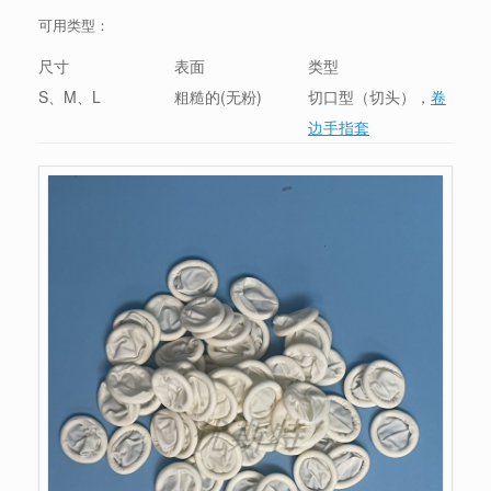
可用类型：
尺寸
表面
类型
S、M、L
粗糙的(无粉)
切口型（切头），
卷
边手指套