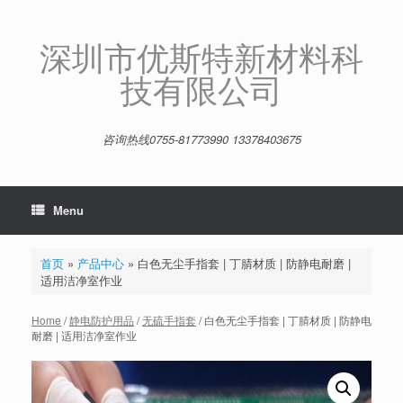
Skip
to
content
深圳市优斯特新材料科
技有限公司
咨询热线0755-81773990 13378403675
Menu
首页
»
产品中心
»
白色无尘手指套 | 丁腈材质 | 防静电耐磨 |
适用洁净室作业
Home
/
静电防护用品
/
无硫手指套
/ 白色无尘手指套 | 丁腈材质 | 防静电
耐磨 | 适用洁净室作业