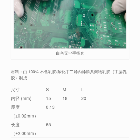
白色无尘手指套
材料：由 100% 不含乳胶/羧化丁二烯丙烯腈共聚物乳胶（丁腈乳
胶）制成
尺寸
S
M
L
内径 (mm)
15
18
20
厚度
0.13
（±0.02mm）
长度
65
（±2.00mm）