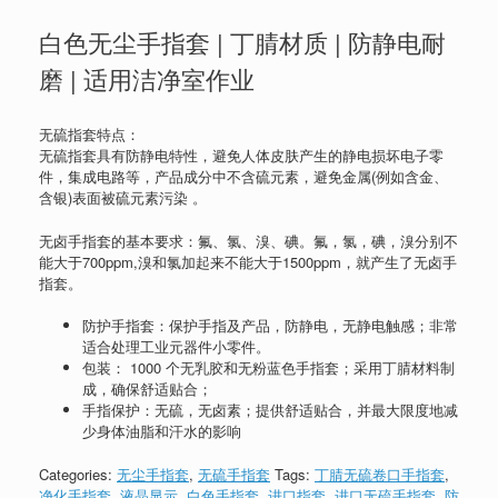
白色无尘手指套 | 丁腈材质 | 防静电耐
磨 | 适用洁净室作业
无硫指套特点：
无硫指套具有防静电特性，避免人体皮肤产生的静电损坏电子零
件，集成电路等，产品成分中不含硫元素，避免金属(例如含金、
含银)表面被硫元素污染 。
无卤手指套的基本要求：氟、氯、溴、碘。氟，氯，碘，溴分别不
能大于700ppm,溴和氯加起来不能大于1500ppm，就产生了无卤手
指套。
防护手指套：保护手指及产品，防静电，无静电触感；非常
适合处理工业元器件小零件。
包装： 1000 个无乳胶和无粉蓝色手指套；采用丁腈材料制
成，确保舒适贴合；
手指保护：无硫，无卤素；提供舒适贴合，并最大限度地减
少身体油脂和汗水的影响
Categories:
无尘手指套
,
无硫手指套
Tags:
丁腈无硫卷口手指套
,
净化手指套
,
液晶显示
,
白色手指套
,
进口指套
,
进口无硫手指套
,
防