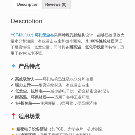
Description
Reviews (0)
Description
YST-M3(007)
网孔无尘布
采用
特殊孔状结构
设计，能够迅速吸收大
量水分和油膜，有效带走灰尘和微小颗粒。其
100%涤纶材质
保证
了耐磨性强、低发尘量，同时具备
耐高温、低化学残留
等特性，适
用于各种洁净环境。
产品特点
✔
高效吸附力
——网孔结构迅速吸收水分和油膜
✔
强力去污
——耐磨涤纶材质，有效带走灰尘
✔
低发尘、抗静电
——减少静电干扰，适合精密设备清洁
✔
耐高温、环保材质
——适用于各种工业环境
✔
1/4折包装
——使用便捷，8面可擦，提高经济性
适用场景
精密电子设备清洁
（如PCB、光学镜片、芯片制造）
洁净室环境
（适用于百级至万级洁净室擦拭）