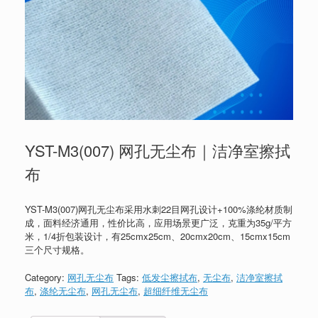
YST-M3(007) 网孔无尘布｜洁净室擦拭
布
YST-M3(007)网孔无尘布采用水刺22目网孔设计+100%涤纶材质制
成，面料经济通用，性价比高，应用场景更广泛，克重为35g/平方
米，1/4折包装设计，有25cmx25cm、20cmx20cm、15cmx15cm
三个尺寸规格。
Category:
网孔无尘布
Tags:
低发尘擦拭布
,
无尘布
,
洁净室擦拭
布
,
涤纶无尘布
,
网孔无尘布
,
超细纤维无尘布