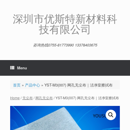
Skip
to
content
深圳市优斯特新材料科
技有限公司
咨询热线0755-81773990 13378403675
Menu
首页
»
产品中心
»
YST-M3(007) 网孔无尘布｜洁净室擦拭布
Home
/
无尘布
/
网孔无尘布
/ YST-M3(007) 网孔无尘布｜洁净室擦拭布