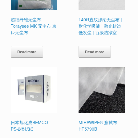
超细纤维无尘布
140G直纹涤纶无尘布 |
Toraysee MK 无尘布 東
耐化学吸液 | 激光封边
レ无尘布
低发尘 | 百级洁净室
Read more
Read more
日本旭化成BEMCOT
MIRAWIPE® 擦拭布
PS-2擦拭纸
HT5790B