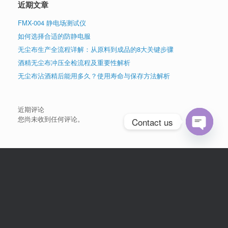
近期文章
FMX-004 静电场测试仪
如何选择合适的防静电服
无尘布生产全流程详解：从原料到成品的8大关键步骤
酒精无尘布冲压全检流程及重要性解析
无尘布沾酒精后能用多久？使用寿命与保存方法解析
近期评论
您尚未收到任何评论。
Contact us
Open
chaty
联系电话：0755-81773990
手机：13378403675（黄小姐，微信同号）