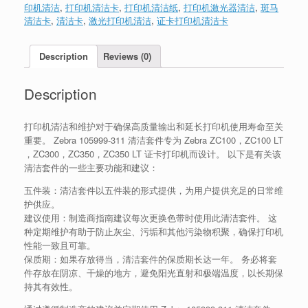
印机清洁
,
打印机清洁卡
,
打印机清洁纸
,
打印机激光器清洁
,
斑马
清洁卡
,
清洁卡
,
激光打印机清洁
,
证卡打印机清洁卡
Description
Reviews (0)
Description
打印机清洁和维护对于确保高质量输出和延长打印机使用寿命至关
重要。 Zebra 105999-311 清洁套件专为 Zebra ZC100，ZC100 LT
，ZC300，ZC350，ZC350 LT 证卡打印机而设计。 以下是有关该
清洁套件的一些主要功能和建议：
五件装：清洁套件以五件装的形式提供，为用户提供充足的日常维
护供应。
建议使用：制造商指南建议每次更换色带时使用此清洁套件。 这
种定期维护有助于防止灰尘、污垢和其他污染物积聚，确保打印机
性能一致且可靠。
保质期：如果存放得当，清洁套件的保质期长达一年。 务必将套
件存放在阴凉、干燥的地方，避免阳光直射和极端温度，以长期保
持其有效性。