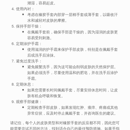
潮湿，容易起皮。
使用内衬：
考虑在橡胶手套内部穿一层棉手套或薄手套，以吸收汗
水和减轻对皮肤的摩擦。
保持手部干燥：
在佩戴手套前，确保手部是干燥的，因为湿润的皮肤更
容易受到刺激。
定期涂护手霜：
使用滋润的护手霜来保护手部皮肤，特别是在佩戴手套
后或洗手后涂抹。
避免过度洗手：
避免频繁洗手，因为这可能会削弱皮肤的天然保护层。
如果必须洗手，尽量使用温和的肥皂，并在洗手后涂护
手霜。
定期休息：
如果您需要长时间佩戴手套，尽量安排休息时间，让皮
肤有机会呼吸和恢复。
观察手部健康：
定期检查手部皮肤，如果发现红肿、瘙痒、疼痛或其他
异常症状，应及时停止佩戴手套，并咨询医生的建议。
请记住，每个人的皮肤类型和对橡胶手套的反应都不同，因此您可
能需要尝试不同的方法，找到适合自己的最佳预防措施。如果手指