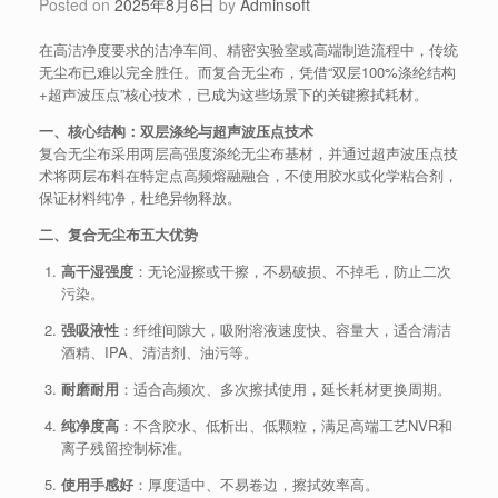
Posted on
2025年8月6日
by
Adminsoft
在高洁净度要求的洁净车间、精密实验室或高端制造流程中，传统
无尘布已难以完全胜任。而复合无尘布，凭借“双层100%涤纶结构
+超声波压点”核心技术，已成为这些场景下的关键擦拭耗材。
一、核心结构：双层涤纶与超声波压点技术
复合无尘布采用两层高强度涤纶无尘布基材，并通过超声波压点技
术将两层布料在特定点高频熔融融合，不使用胶水或化学粘合剂，
保证材料纯净，杜绝异物释放。
二、复合无尘布五大优势
高干湿强度
：无论湿擦或干擦，不易破损、不掉毛，防止二次
污染。
强吸液性
：纤维间隙大，吸附溶液速度快、容量大，适合清洁
酒精、IPA、清洁剂、油污等。
耐磨耐用
：适合高频次、多次擦拭使用，延长耗材更换周期。
纯净度高
：不含胶水、低析出、低颗粒，满足高端工艺NVR和
离子残留控制标准。
使用手感好
：厚度适中、不易卷边，擦拭效率高。