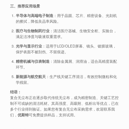
三、推荐应用场景
半导体与高端电子制造
：用于晶圆、芯片、精密设备、光刻机
的擦拭，降低良品率风险。
医疗与生物制药行业
：清洁医疗器械、生物安全柜、实验台，
满足洁净度与吸液双重需求。
光学与显示行业
：适用于LCD/OLED屏幕、镜头、镀膜玻璃，
保护表面不被刮伤、不留痕迹。
精密机械与仪表制造
：清除金属屑、润滑油，适合高精度装配
环节。
新能源与航空航天
：生产线关键工序清洁，有效控制微粒和化
学残留。
结语：
复合无尘布正在逐步取代传统无尘布，成为精密制造、关键工艺控
制不可或缺的清洁耗材。其高强度、高吸附、低析出等优点，已在
多个行业得到验证。如果您有复合无尘布采购需求，欢迎联系我
们，
优斯特
可免费提供样品，支持试用。