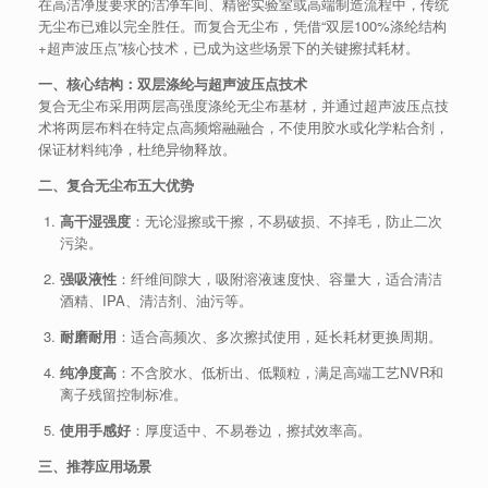
在高洁净度要求的洁净车间、精密实验室或高端制造流程中，传统
无尘布已难以完全胜任。而复合无尘布，凭借“双层100%涤纶结构
+超声波压点”核心技术，已成为这些场景下的关键擦拭耗材。
一、核心结构：双层涤纶与超声波压点技术
复合无尘布采用两层高强度涤纶无尘布基材，并通过超声波压点技
术将两层布料在特定点高频熔融融合，不使用胶水或化学粘合剂，
保证材料纯净，杜绝异物释放。
二、复合无尘布五大优势
高干湿强度
：无论湿擦或干擦，不易破损、不掉毛，防止二次
污染。
强吸液性
：纤维间隙大，吸附溶液速度快、容量大，适合清洁
酒精、IPA、清洁剂、油污等。
耐磨耐用
：适合高频次、多次擦拭使用，延长耗材更换周期。
纯净度高
：不含胶水、低析出、低颗粒，满足高端工艺NVR和
离子残留控制标准。
使用手感好
：厚度适中、不易卷边，擦拭效率高。
三、推荐应用场景