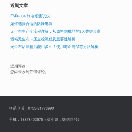
近期文章
FMX-004 静电场测试仪
如何选择合适的防静电服
无尘布生产全流程详解：从原料到成品的8大关键步骤
酒精无尘布冲压全检流程及重要性解析
无尘布沾酒精后能用多久？使用寿命与保存方法解析
近期评论
您尚未收到任何评论。
联系电话：0755-81773990
手机：13378403675（黄小姐，微信同号）