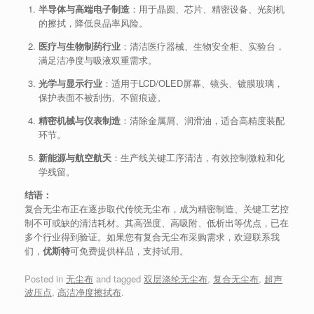
半导体与高端电子制造
：用于晶圆、芯片、精密设备、光刻机
的擦拭，降低良品率风险。
医疗与生物制药行业
：清洁医疗器械、生物安全柜、实验台，
满足洁净度与吸液双重需求。
光学与显示行业
：适用于LCD/OLED屏幕、镜头、镀膜玻璃，
保护表面不被刮伤、不留痕迹。
精密机械与仪表制造
：清除金属屑、润滑油，适合高精度装配
环节。
新能源与航空航天
：生产线关键工序清洁，有效控制微粒和化
学残留。
结语：
复合无尘布正在逐步取代传统无尘布，成为精密制造、关键工艺控
制不可或缺的清洁耗材。其高强度、高吸附、低析出等优点，已在
多个行业得到验证。如果您有复合无尘布采购需求，欢迎联系我
们，
优斯特
可免费提供样品，支持试用。
Posted in
无尘布
and tagged
双层涤纶无尘布
,
复合无尘布
,
超声
波压点
,
高洁净度擦拭布
.