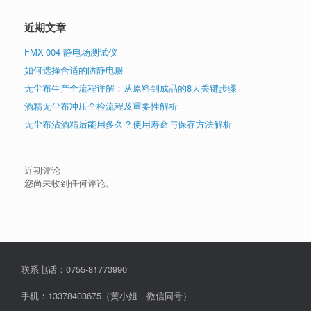
近期文章
FMX-004 静电场测试仪
如何选择合适的防静电服
无尘布生产全流程详解：从原料到成品的8大关键步骤
酒精无尘布冲压全检流程及重要性解析
无尘布沾酒精后能用多久？使用寿命与保存方法解析
近期评论
您尚未收到任何评论。
联系电话：0755-81773990
手机：13378403675（黄小姐，微信同号）