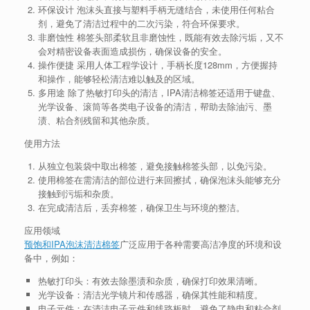
环保设计
泡沫头直接与塑料手柄无缝结合，未使用任何粘合
剂，避免了清洁过程中的二次污染，符合环保要求。
非磨蚀性
棉签头部柔软且非磨蚀性，既能有效去除污垢，又不
会对精密设备表面造成损伤，确保设备的安全。
操作便捷
采用人体工程学设计，手柄长度128mm，方便握持
和操作，能够轻松清洁难以触及的区域。
多用途
除了热敏打印头的清洁，IPA清洁棉签还适用于键盘、
光学设备、滚筒等各类电子设备的清洁，帮助去除油污、墨
渍、粘合剂残留和其他杂质。
使用方法
从独立包装袋中取出棉签，避免接触棉签头部，以免污染。
使用棉签在需清洁的部位进行来回擦拭，确保泡沫头能够充分
接触到污垢和杂质。
在完成清洁后，丢弃棉签，确保卫生与环境的整洁。
应用领域
预饱和IPA泡沫清洁棉签
广泛应用于各种需要高洁净度的环境和设
备中，例如：
热敏打印头
：有效去除墨渍和杂质，确保打印效果清晰。
光学设备
：清洁光学镜片和传感器，确保其性能和精度。
电子元件
：在清洁电子元件和线路板时，避免了静电和粘合剂