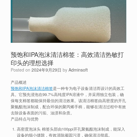
预饱和IPA泡沫清洁棉签：高效清洁热敏打
印头的理想选择
Posted on
2024年9月29日
by
Adminsoft
产品概述
预饱和IPA泡沫清洁棉签
是一种专为电子设备清洁而设计的高效工
具。它预先浸泡在99.7%高纯度IPA溶液中，并采用独立包装，确
保每支棉签都能保持最佳的清洁效果。该清洁棉签由高密度的开孔
聚氨酯泡沫制成，配合环保的聚丙烯手柄，能够在清洁过程中有效
去除设备表面的污垢、油渍和杂质。
产品特点与优势
高密度泡沫头
棉签头部由100ppi开孔聚氨酯泡沫制成，能深入
设备的细小缝隙，有效清除顽固污渍，确保清洁彻底。