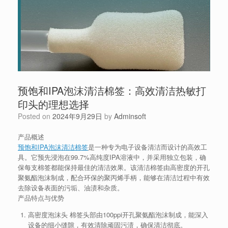
预饱和IPA泡沫清洁棉签：高效清洁热敏打
印头的理想选择
Posted on
2024年9月29日
by
Adminsoft
产品概述
预饱和IPA泡沫清洁棉签
是一种专为电子设备清洁而设计的高效工
具。它预先浸泡在99.7%高纯度IPA溶液中，并采用独立包装，确
保每支棉签都能保持最佳的清洁效果。该清洁棉签由高密度的开孔
聚氨酯泡沫制成，配合环保的聚丙烯手柄，能够在清洁过程中有效
去除设备表面的污垢、油渍和杂质。
产品特点与优势
高密度泡沫头
棉签头部由100ppi开孔聚氨酯泡沫制成，能深入
设备的细小缝隙，有效清除顽固污渍，确保清洁彻底。