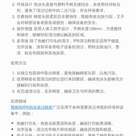
环保设计
泡沫头直接与塑料手柄无缝结合，未使用任何粘合
剂，避免了清洁过程中的二次污染，符合环保要求。
非磨蚀性
棉签头部柔软且非磨蚀性，既能有效去除污垢，又不
会对精密设备表面造成损伤，确保设备的安全。
操作便捷
采用人体工程学设计，手柄长度128mm，方便握持
和操作，能够轻松清洁难以触及的区域。
多用途
除了热敏打印头的清洁，IPA清洁棉签还适用于键盘、
光学设备、滚筒等各类电子设备的清洁，帮助去除油污、墨
渍、粘合剂残留和其他杂质。
使用方法
从独立包装袋中取出棉签，避免接触棉签头部，以免污染。
使用棉签在需清洁的部位进行来回擦拭，确保泡沫头能够充分
接触到污垢和杂质。
在完成清洁后，丢弃棉签，确保卫生与环境的整洁。
应用领域
预饱和IPA泡沫清洁棉签
广泛应用于各种需要高洁净度的环境和设
备中，例如：
热敏打印头
：有效去除墨渍和杂质，确保打印效果清晰。
光学设备
：清洁光学镜片和传感器，确保其性能和精度。
电子元件
：在清洁电子元件和线路板时，避免了静电和粘合剂