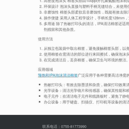
高密度泡沫头
棉签头部由100ppi开孔聚氨酯泡
环保设计
泡沫头直接与塑料手柄无缝结合，未使用
非磨蚀性
棉签头部柔软且非磨蚀性，既能有效去除
操作便捷
采用人体工程学设计，手柄长度128mm
多用途
除了热敏打印头的清洁，IPA清洁棉签还适
剂残留和其他杂质。
使用方法
从独立包装袋中取出棉签，避免接触棉签头部，以
使用棉签在需清洁的部位进行来回擦拭，确保泡沫
在完成清洁后，丢弃棉签，确保卫生与环境的整洁
应用领域
预饱和IPA泡沫清洁棉签
广泛应用于各种需要高洁净度
热敏打印头
：有效去除墨渍和杂质，确保打印效果
光学设备
：清洁光学镜片和传感器，确保其性能和
电子元件
：在清洁电子元件和线路板时，避免了静
办公设备
：用于键盘、扫描仪、打印机等设备的清
联系电话：0755-81773990