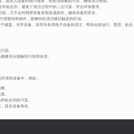
沫制成，能深入设备的细小缝隙，有效清除顽固污渍，确保清洁彻底。
任何粘合剂，避免了清洁过程中的二次污染，符合环保要求。
污垢，又不会对精密设备表面造成损伤，确保设备的安全。
，方便握持和操作，能够轻松清洁难以触及的区域。
用于键盘、光学设备、滚筒等各类电子设备的清洁，帮助去除油污、墨渍、粘合
免污染。
头能够充分接触到污垢和杂质。
。
的环境和设备中，例如：
清晰。
精度。
电和粘合剂的污染。
洁，延长设备寿命。