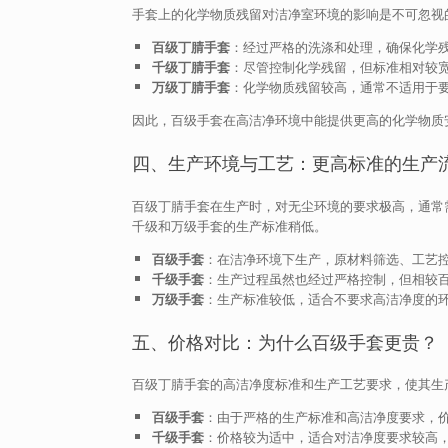
手套上的化学物质残留对洁净室环境的影响是不可忽视
百级丁腈手套
：经过严格的洗涤和处理，确保化学
千级丁腈手套
：尽管控制化学残留，但标准相对较
万级丁腈手套
：化学物质残留较高，通常不适用于
因此，百级手套在高洁净环境中能提供更高的化学物质
四、生产环境与工艺：更高标准的生产
百级丁腈手套在生产时，对无尘环境的要求极高，通常
千级和万级手套的生产标准稍低。
百级手套
：在洁净环境下生产，原材料筛选、工艺
千级手套
：生产过程虽然也经过严格控制，但相较
万级手套
：生产标准较低，适合不要求高洁净度的
五、价格对比：为什么百级手套更贵？
百级丁腈手套的高洁净度标准和生产工艺要求，使其生
百级手套
：由于严格的生产标准和高洁净度要求，
千级手套
：价格较为适中，适合对洁净度要求较高