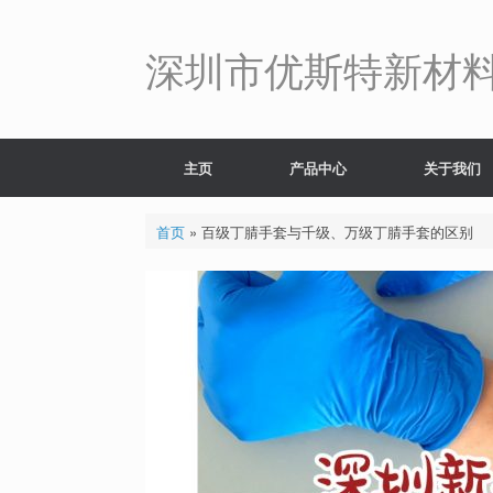
Skip
to
content
深圳市优斯特新材
主页
产品中心
关于我们
首页
»
百级丁腈手套与千级、万级丁腈手套的区别