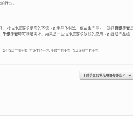
低的行业。
择。对洁净度要求极高的环境（如半导体制造、疫苗生产等），选择
百级手套
，
千级手套
即可满足需求。如果是一些洁净度要求较低的应用（如普通产品组
,
12寸百级丁腈手套
,
万级丁腈手套
,
千级丁腈手套
,
百级无粉丁腈手套
.
丁腈手套的常见用途有哪些？
→