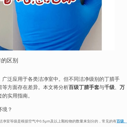
套的区别
，广泛应用于各类洁净室中。但不同洁净级别的丁腈手
留等方面存在差异。本文将分析
与
、
百级丁腈手套
千级
万
套的实用指南。
环境？
净室等级是根据空气中0.5μm及以上颗粒物的数量来划分的，常见的有
百级