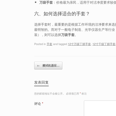
万级手套
：价格最为亲民，适用于对洁净度要求较
六、如何选择适合的手套？
选择手套时，最重要的是根据工作环境的洁净要求来选
最明智的。而对于一般电子制造、光学仪器生产等行业
装），则可以选择
万级手套
。
Posted in
手套
and tagged
12寸万级丁腈手套
,
12寸千级丁腈手套
Post navigation
←
擦拭机器应…
发表回复
您的邮箱地址不会被公开。
必填项已用
*
标注
评论
*