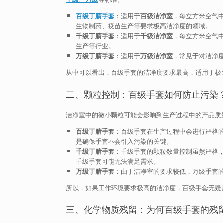
百级丁腈手套
：适用于
百级洁净室
，每立方米空气中
生物制药、疫苗生产等要求极高洁净度的领域。
千级丁腈手套
：适用于
千级洁净室
，每立方米空气中
生产等行业。
万级丁腈手套
：适用于
万级洁净室
，常见于对洁净
从中可以看出，百级手套的洁净度要求最高，适用于极
二、颗粒控制：百级手套如何防止污染
洁净室中的微小颗粒可能会影响到生产过程中的产品质
百级丁腈手套
：百级手套在生产过程中会进行严格的
是确保手套不会引入污染的关键。
千级丁腈手套
：千级手套的颗粒数量控制虽然严格
千级手套可能无法满足需求。
万级丁腈手套
：由于洁净室的要求较低，万级手套
所以，如果工作环境要求极高的洁净度，百级手套无疑
三、化学物质残留：为何百级手套的残