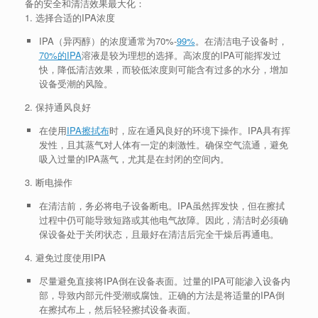
备的安全和清洁效果最大化：
1.
选择合适的IPA浓度
IPA（异丙醇）的浓度通常为70%-
99%
。在清洁电子设备时，
70%的IPA
溶液是较为理想的选择。高浓度的IPA可能挥发过
快，降低清洁效果，而较低浓度则可能含有过多的水分，增加
设备受潮的风险。
2.
保持通风良好
在使用
IPA擦拭布
时，应在通风良好的环境下操作。IPA具有挥
发性，且其蒸气对人体有一定的刺激性。确保空气流通，避免
吸入过量的IPA蒸气，尤其是在封闭的空间内。
3.
断电操作
在清洁前，务必将电子设备断电。IPA虽然挥发快，但在擦拭
过程中仍可能导致短路或其他电气故障。因此，清洁时必须确
保设备处于关闭状态，且最好在清洁后完全干燥后再通电。
4.
避免过度使用IPA
尽量避免直接将IPA倒在设备表面。过量的IPA可能渗入设备内
部，导致内部元件受潮或腐蚀。正确的方法是将适量的IPA倒
在擦拭布上，然后轻轻擦拭设备表面。