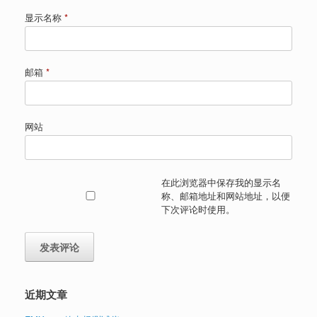
显示名称
*
邮箱
*
网站
在此浏览器中保存我的显示名
称、邮箱地址和网站地址，以便
下次评论时使用。
近期文章