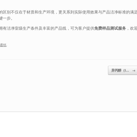
的区别不仅在于材质和生产环境，更关系到实际使用效果与产品洁净标准的满
键一步。
拥有洁净室级生产条件及丰富的产品线，可为客户提供
免费样品测试服务
，欢
通纸
.
异丙醇（I…
→