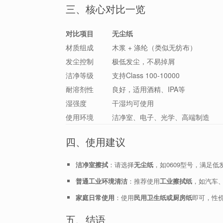
三、核心对比一览
对比项目
无尘纸
材质组成
木浆 + 涤纶（类似无纺布）
发尘控制
极低发尘，不易掉屑
洁净等级
支持Class 100-10000
耐溶剂性
良好，适用酒精、IPA等
湿强度
干湿均可使用
使用环境
洁净室、电子、光学、高端制造
四、使用建议
洁净室擦拭
：请选择
无尘纸
，如0609型号，满足
普通工业环境清洁
：推荐使用
工业擦拭纸
，如汽车
家庭日常使用
：使用
民用卫生纸或厨房纸
即可，性
五、结语