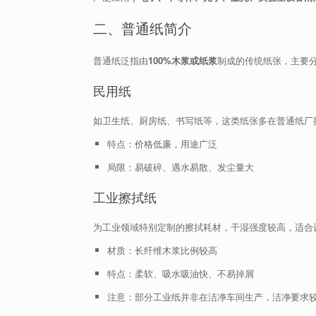
二、普通纸简介
普通纸泛指由
100%木浆或纸浆
制成的传统纸张，主要
民用纸
如卫生纸、厨房纸、书写纸等，这类纸张多在普通纸厂
特点：价格低廉，用途广泛
局限：易破碎、遇水易散、发尘量大
工业擦拭纸
为工业领域特别定制的擦拭耗材，干湿强度较高，适合
材质：长纤维木浆比例较高
特点：柔软、吸水吸油快、不易掉屑
注意：部分工业纸并非在洁净车间生产，洁净要求