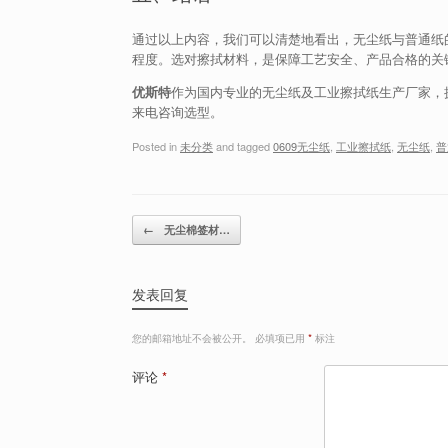
通过以上内容，我们可以清楚地看出，无尘纸与普通纸
程度。选对擦拭材料，是保障工艺安全、产品合格的关
优斯特
作为国内专业的无尘纸及工业擦拭纸生产厂家，
来电咨询选型。
Posted in
未分类
and tagged
0609无尘纸
,
工业擦拭纸
,
无尘纸
,
普
Post navigation
←
无尘棉签材…
发表回复
您的邮箱地址不会被公开。
必填项已用
*
标注
评论
*