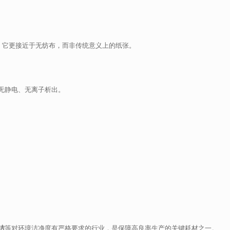
，它更接近于无纺布，而非传统意义上的纸张。
无静电、无离子析出。
洁
等对环境洁净度有严格要求的行业，是保障高良率生产的关键耗材之一。