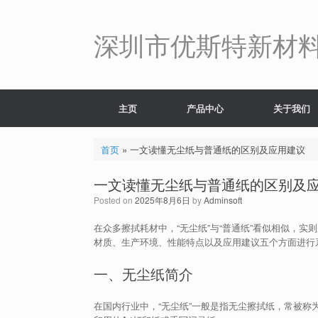
Skip
to
content
深圳市优斯特新材
主页
产品中心
关于我们
首页
»
一文读懂无尘纸与普通纸的区别及应用建议
一文读懂无尘纸与普通纸的区别及
Posted on
2025年8月6日
by
Adminsoft
在众多擦拭耗材中，“无尘纸”与“普通纸”看似相似，
材质、生产环境、性能特点以及应用建议五个方面进行
一、无尘纸简介
在国内行业中，“无尘纸”一般是指无尘擦拭纸，常被称