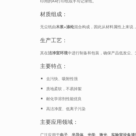
印用的A4打印纸或手写记录纸。
材质组成：
无尘纸由
木浆+涤纶
混合构成，因此从材料属性上来说
生产工艺：
其在
洁净室环境
中进行制备和包装，确保产品低发尘、
主要特点：
去污快、吸附性强
质地柔软，不易掉絮
耐化学溶剂性能优良
高洁净度、低离子污染
主要应用领域：
广泛应用于
电子、半导体、光学、激光、实验室设备清