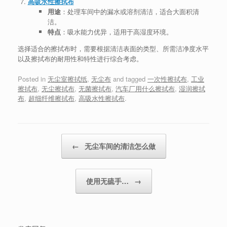
高吸水性擦拭布
用途
：处理车间中的漏水或溶剂清洁，适合大面积清
洁。
特点
：吸水能力优异，适用于高湿度环境。
选择适合的擦拭布时，需要根据清洁表面的类型、所需洁净度水平
以及擦拭布的耐用性和特性进行综合考虑。
Posted in
无尘室擦拭纸
,
无尘布
and tagged
一次性擦拭布
,
工业
擦拭布
,
无尘擦拭布
,
无菌擦拭布
,
汽车厂用什么擦拭布
,
湿润擦拭
布
,
超细纤维擦拭布
,
高吸水性擦拭布
.
Post navigation
←
无尘车间的清洁怎么做
使用无硫手…
→