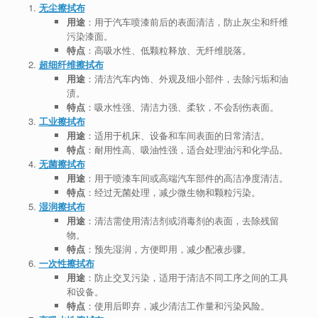
无尘擦拭布
用途
：用于汽车喷漆前后的表面清洁，防止灰尘和纤维
污染漆面。
特点
：高吸水性、低颗粒释放、无纤维脱落。
超细纤维擦拭布
用途
：清洁汽车内饰、外观及细小部件，去除污垢和油
渍。
特点
：吸水性强、清洁力强、柔软，不会刮伤表面。
工业擦拭布
用途
：适用于机床、设备和车间表面的日常清洁。
特点
：耐用性高、吸油性强，适合处理油污和化学品。
无菌擦拭布
用途
：用于喷漆车间或高端汽车部件的高洁净度清洁。
特点
：经过无菌处理，减少微生物和颗粒污染。
湿润擦拭布
用途
：清洁需使用清洁剂或消毒剂的表面，去除残留
物。
特点
：预先湿润，方便即用，减少配液步骤。
一次性擦拭布
用途
：防止交叉污染，适用于清洁不同工序之间的工具
和设备。
特点
：使用后即弃，减少清洁工作量和污染风险。